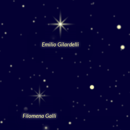
Emilio Gilardelli
Filomena Galli