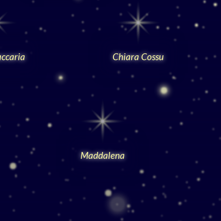
accaria
Chiara Cossu
Maddalena