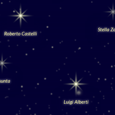
Stella Z
Roberto Castelli
sunta
Luigi Alberti