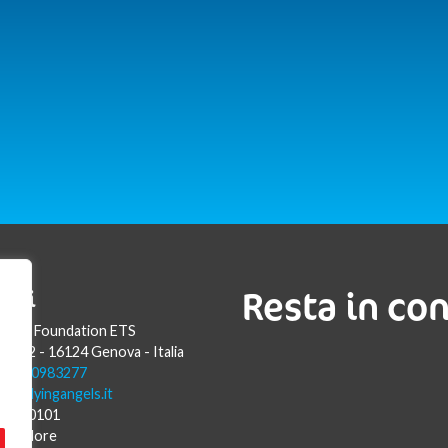
Resta in co
atti
Angels Foundation ETS
Luca 2 - 16124 Genova - Italia
9 010 0983277
fo@flyingangels.it
57820101
assadore