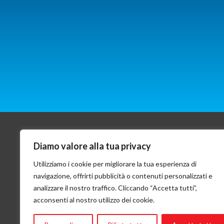
Diamo valore alla tua privacy
VOLO, VIAGGIO, VITA
Cont
Utilizziamo i cookie per migliorare la tua esperienza di
questa in sintesi è la mission di Flying
Flying 
Angels
Via San 
navigazione, offrirti pubblicità o contenuti personalizzati e
Tel:
+ 3
analizzare il nostro traffico. Cliccando “Accetta tutti”,
Email:
in
acconsenti al nostro utilizzo dei cookie.
CF: 951
Banca P