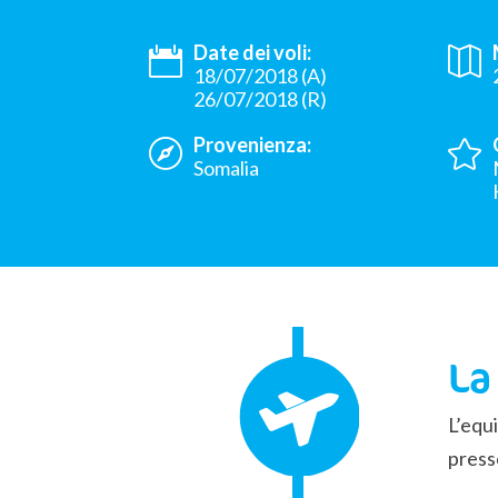
Date dei voli:
18/07/2018 (A)
26/07/2018 (R)
Provenienza:
Somalia
La
L’equi
press