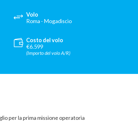
Volo
Roma - Mogadiscio
Costo del volo
€6.599
(Importo del volo A/R)
glio per la prima missione operatoria