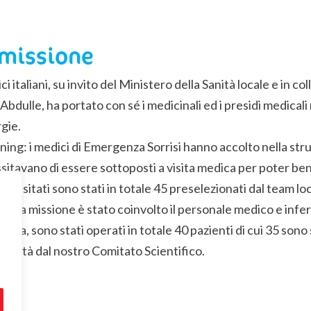
 missione
ci italiani, su invito del Ministero della Sanità locale e i
bdulle, ha portato con sé i medicinali ed i presidi medical
rgie.
ning: i medici di Emergenza Sorrisi hanno accolto nella stru
sitavano di essere sottoposti a visita medica per poter bene
ti visitati sono stati in totale 45 preselezionati dal team lo
te la missione è stato coinvolto il personale medico e infer
oria, sono stati operati in totale 40 pazienti di cui 35 sono s
essità dal nostro Comitato Scientifico.