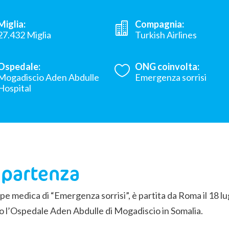
Miglia:
Compagnia:
27.432 Miglia
Turkish Airlines
Ospedale:
ONG coinvolta:
Mogadiscio Aden Abdulle
Emergenza sorrisi
Hospital
 partenza
pe medica di “Emergenza sorrisi”, è partita da Roma il 18 lu
o l’Ospedale Aden Abdulle di Mogadiscio in Somalia.