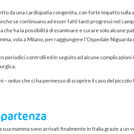
fetto da una cardiopatia congenita, con forte impatto sulla sua
d anche se continuano ad esser fatti tanti progressi nel cam
na che ha la possibilità di esaminare e curare solo alcune pa
ua mamma, vola a Milano, per raggiungere l’Ospedale Niguarda
uato periodici controlli ed in seguito ad alcune complicazioni
rurgica.
– onlus che ci ha permesso di scoprire il caso del piccolo
 partenza
 la sua mamma sono arrivati finalmente in Italia grazie a un v