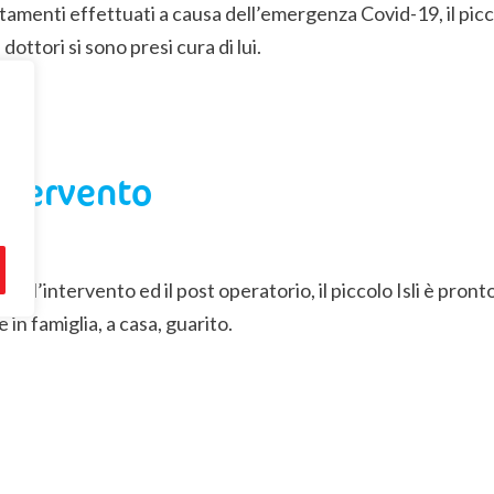
tamenti effettuati a causa dell’emergenza Covid-19, il pic
 dottori si sono presi cura di lui.
intervento
to l’intervento ed il post operatorio, il piccolo Isli è pront
 in famiglia, a casa, guarito.
ritorno a casa
o a casa insieme alla sua famiglia,