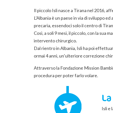
Il piccolo Isli nasce a Tirana nel 2016, af
L’Albania è un paese in via di sviluppo e
precaria, essendoci solo il centro di Tira
Così, a soli 9 mesi, il piccolo, con la s
intervento chirurgico.
Dal rientro in Albania, Isli ha poi effett
ormai 4 anni, un’ulteriore correzione chi
Attraverso la Fondazione Mission Bambini 
procedura per poter farlo volare.
La
Isli e