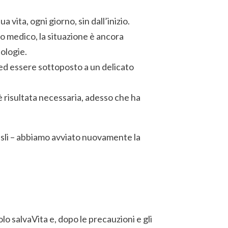
 vita, ogni giorno, sin dall’inizio.
po medico, la situazione è ancora
tologie.
 ed essere sottoposto a un delicato
 è risultata necessaria, adesso che ha
 Isli – abbiamo avviato nuovamente la
olo salvaVita e, dopo le precauzioni e gli