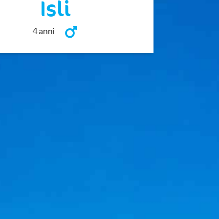
Isli
4 anni