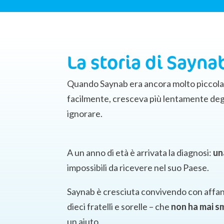
La storia di Sayna
Quando Saynab era ancora molto piccola,
facilmente, cresceva più lentamente degli
ignorare.
A un anno di età è arrivata la diagnosi:
una
impossibili da ricevere nel suo Paese.
Saynab è cresciuta convivendo con affann
dieci fratelli e sorelle – che
non ha mai sm
un aiuto.