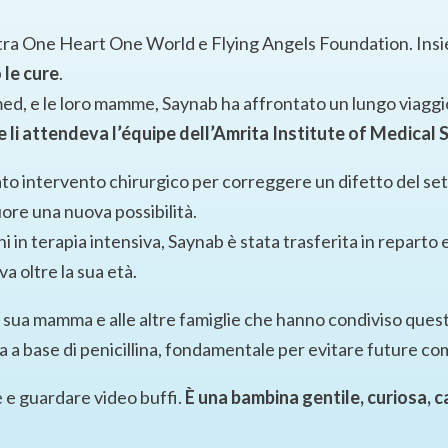
ro tra One Heart One World e Flying Angels Foundation. Insi
 le cure
.
ed, e le loro mamme, Saynab ha affrontato un lungo viaggi
ove li attendeva l’équipe dell’Amrita Institute of Medical 
ato intervento chirurgico per correggere un difetto del se
ore una nuova possibilità.
 in terapia intensiva, Saynab è stata trasferita in reparto e
a oltre la sua età.
a sua mamma e alle altre famiglie che hanno condiviso quest
 a base di penicillina, fondamentale per evitare future com
 e guardare video buffi.
È una bambina gentile, curiosa, 