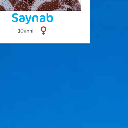
Saynab
10 anni