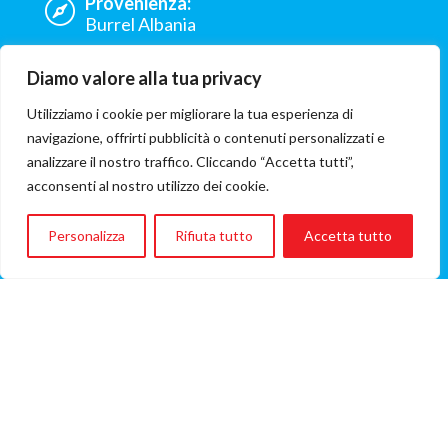
Provenienza:
Burrel Albania
Ospedale:
Diamo valore alla tua privacy
Azienda Ospedaliera Universitaria
Integrata Verona
Utilizziamo i cookie per migliorare la tua esperienza di
navigazione, offrirti pubblicità o contenuti personalizzati e
ONG coinvolta:
analizzare il nostro traffico. Cliccando “Accetta tutti”,
Il Castello dei sorrisi
acconsenti al nostro utilizzo dei cookie.
Costo del volo
€449
Personalizza
Rifiuta tutto
Accetta tutto
(Importo del volo A/R)
VOLO, VIAGGIO, VITA
questa in sintesi è la mission di Flying Angels