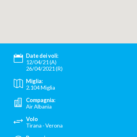
Date dei voli:
12/04/21 (A)
26/04/2021 (R)
Miglia:
2.104 Miglia
Compagnia:
Air Albania
Volo
Tirana - Verona