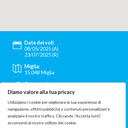
Date dei voli:
08/05/2025 (A)
23/07/2025 (R)
Miglia:
15.048 Miglia
Compagnia:
Air France
Diamo valore alla tua privacy
Volo
Utilizziamo i cookie per migliorare la tua esperienza di
Libreville - Milano Linate
navigazione, offrirti pubblicità o contenuti personalizzati e
analizzare il nostro traffico. Cliccando “Accetta tutti”,
Provenienza:
acconsenti al nostro utilizzo dei cookie.
Libreville Gabon