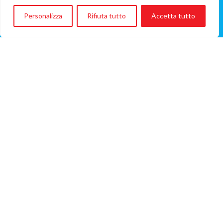
Ospedale:
Personalizza
Rifiuta tutto
Accetta tutto
ASST Grande Ospedale Metropolitano
Niguarda
ONG coinvolta:
Ass. Una Voce per Padre Pio
Costo del volo
€2.400
(Importo del volo A/R)
VOLO, VIAGGIO, VITA
questa in sintesi è la mission di Flying Angels