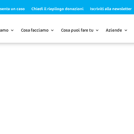
senta un caso
Chiedi il riepilogo donazioni
Iscriviti alla newsletter
iamo
Cosa facciamo
Cosa puoi fare tu
Aziende