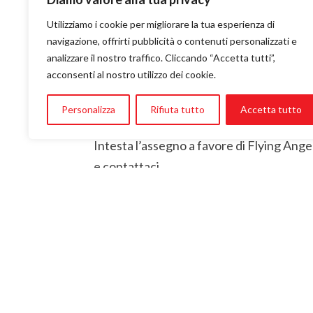
Altri modi di dona
Utilizziamo i cookie per migliorare la tua esperienza di
Vuoi fare una donazione? Troverai sicur
navigazione, offrirti pubblicità o contenuti personalizzati e
analizzare il nostro traffico. Cliccando “Accetta tutti”,
Oltre che tramite donazione on line ecco 
acconsenti al nostro utilizzo dei cookie.
Personalizza
Rifiuta tutto
Accetta tutto
Assegno non trasferibile
Intesta l’assegno a favore di Flying Ang
e contattaci.
Agevolazioni fisca