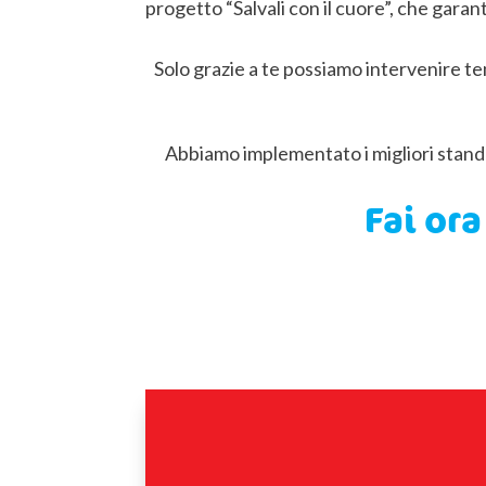
progetto “Salvali con il cuore”, che garan
Solo grazie a te possiamo intervenire te
Abbiamo implementato i migliori standar
Fai or