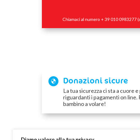
Chiamaci al numero + 39 010 0983277 (dal 
Donazioni sicure

La tua sicurezza ci sta a cuore 
riguardanti i pagamenti on line. 
bambino a volare!
Diamo valore alla tua privacy