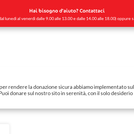
Hai bisogno d'aiuto? Contattaci
lunedì al venerdì dalle 9.00 alle 13.00 e dalle 14.00 alle 18.00) oppure s
e per rendere la donazione sicura abbiamo implementato sul s
Puoi donare sul nostro sito in serenità, con il solo desider