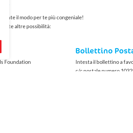
re
amente il modo per te più congeniale!
tante altre possibilità:
Bollettino Post
els Foundation
Intesta il bollettino a fa
c/c postale numero 103
li