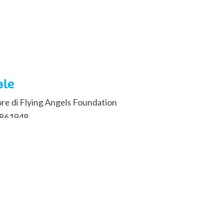
ale
vore di Flying Angels Foundation
2861948.