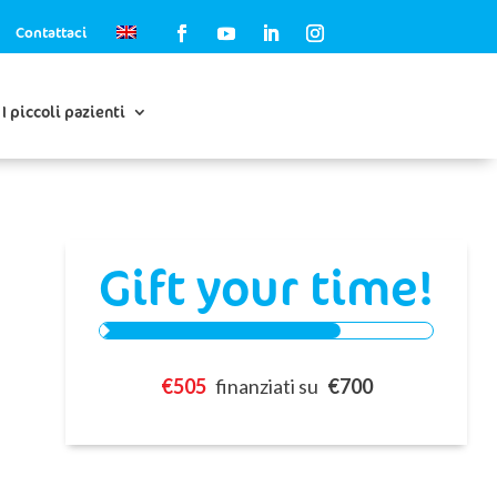
Contattaci
I piccoli pazienti
Gift your time!
0%
€505
finanziati su
€700