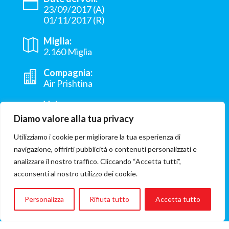
23/09/2017 (A)
01/11/2017 (R)
Miglia:
2.160 Miglia
Compagnia:
Air Prishtina
Volo
Pristina - Verona
Diamo valore alla tua privacy
Provenienza:
Utilizziamo i cookie per migliorare la tua esperienza di
Mitrovica Kosovo
navigazione, offrirti pubblicità o contenuti personalizzati e
analizzare il nostro traffico. Cliccando “Accetta tutti”,
Ospedale:
acconsenti al nostro utilizzo dei cookie.
Azienda Ospedaliera Universitaria
Integrata Verona
Personalizza
Rifiuta tutto
Accetta tutto
ONG coinvolta:
Il Castello dei sorrisi