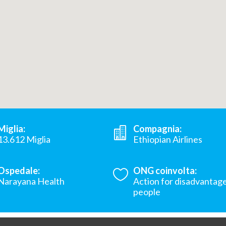
Miglia:
Compagnia:
13.612 Miglia
Ethiopian Airlines
Ospedale:
ONG coinvolta:
Narayana Health
Action for disadvantag
people