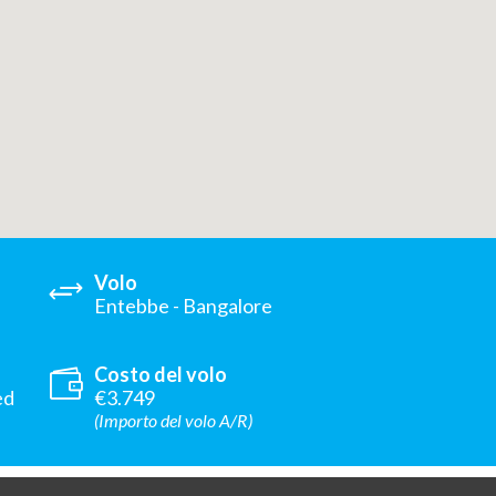
Volo
Entebbe - Bangalore
Costo del volo
ed
€3.749
(Importo del volo A/R)