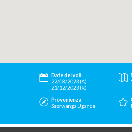
Date dei voli:
22/08/2023 (A)
21/12/2023 (R)
Provenienza:
Sserwanga Uganda