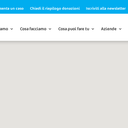
senta un caso
Chiedi il riepilogo donazioni
Iscriviti alla newsletter
iamo
Cosa facciamo
Cosa puoi fare tu
Aziende