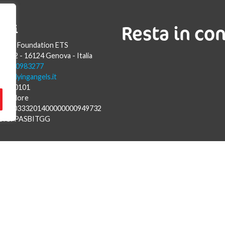
Resta in co
atti
Angels Foundation ETS
Luca 2 - 16124 Genova - Italia
9 010 0983277
fo@flyingangels.it
57820101
assadore
IT73L0333201400000000949732
BIC: PASBITGG
i Ambasciatori di Genova nel mondo.