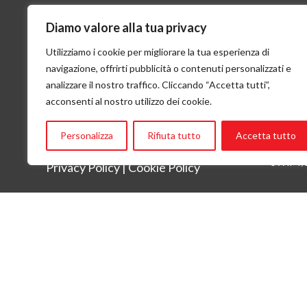
Diamo valore alla tua privacy
VOLO, VIAGGIO, VITA
Cont
Utilizziamo i cookie per migliorare la tua esperienza di
questa in sintesi è la mission di Flying
Flying 
navigazione, offrirti pubblicità o contenuti personalizzati e
Angels
Via San 
analizzare il nostro traffico. Cliccando “Accetta tutti”,
Tel:
+ 3
acconsenti al nostro utilizzo dei cookie.
Email:
in
CF: 951
Banca P
Personalizza
Rifiuta tutto
Accetta tutto
IBAN: 
SWIFT/
Privacy Policy
|
Cookie Policy
Flying Angels è socia Assifero e parte della rete istituzionale d