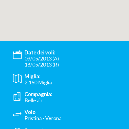
Date dei voli:
09/05/2013 (A)
18/05/2013 (R)
Miglia:
2.160 Miglia
Compagnia:
Belle air
Volo
Pristina - Verona