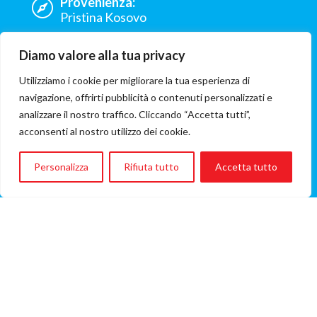
Provenienza:
Pristina Kosovo
Ospedale:
Diamo valore alla tua privacy
Azienda Ospedaliera Universitaria
Integrata Verona
Utilizziamo i cookie per migliorare la tua esperienza di
navigazione, offrirti pubblicità o contenuti personalizzati e
ONG coinvolta:
analizzare il nostro traffico. Cliccando “Accetta tutti”,
Il Castello dei sorrisi
acconsenti al nostro utilizzo dei cookie.
Costo del volo
€146
Personalizza
Rifiuta tutto
Accetta tutto
(Importo del volo A/R)
VOLO, VIAGGIO, VITA
questa in sintesi è la mission di Flying Angels