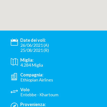
Date dei voli:
26/06/2021 (A)
25/08/2021 (R)
Miglia:
4.284 Miglia
Compagnia:
Ethiopian Airlines
Volo
Entebbe - Khartoum
Provenienza: