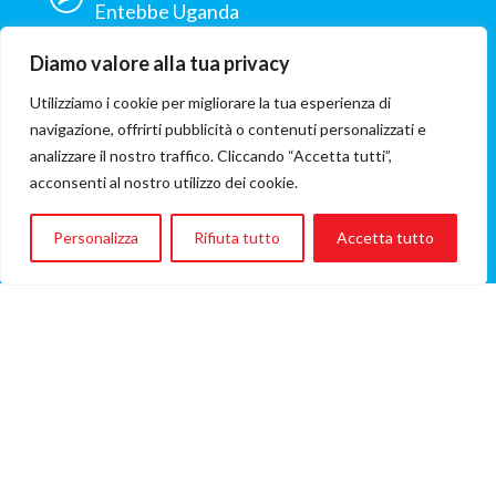
Entebbe Uganda
Ospedale:
Diamo valore alla tua privacy
Salam Centre
Utilizziamo i cookie per migliorare la tua esperienza di
ONG coinvolta:
navigazione, offrirti pubblicità o contenuti personalizzati e
Emergency
analizzare il nostro traffico. Cliccando “Accetta tutti”,
acconsenti al nostro utilizzo dei cookie.
Costo del volo
€1.994
Personalizza
Rifiuta tutto
Accetta tutto
(Importo del volo A/R)
VOLO, VIAGGIO, VITA
questa in sintesi è la mission di Flying Angels