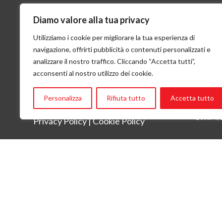
Diamo valore alla tua privacy
VOLO, VIAGGIO, VITA
Cont
Utilizziamo i cookie per migliorare la tua esperienza di
questa in sintesi è la mission di Flying
Flying 
navigazione, offrirti pubblicità o contenuti personalizzati e
Angels
Via San 
analizzare il nostro traffico. Cliccando “Accetta tutti”,
Tel:
+ 3
acconsenti al nostro utilizzo dei cookie.
Email:
in
CF: 951
Banca P
Personalizza
Rifiuta tutto
Accetta tutto
IBAN: 
SWIFT/
Privacy Policy
|
Cookie Policy
Flying Angels è socia Assifero e parte della rete istituzionale d