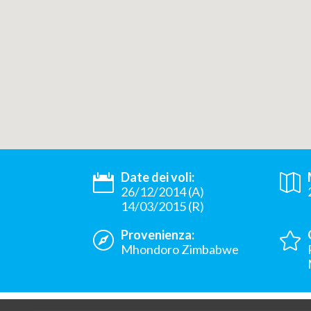
Date dei voli:
26/12/2014 (A)
14/03/2015 (R)
Provenienza:
Mhondoro Zimbabwe