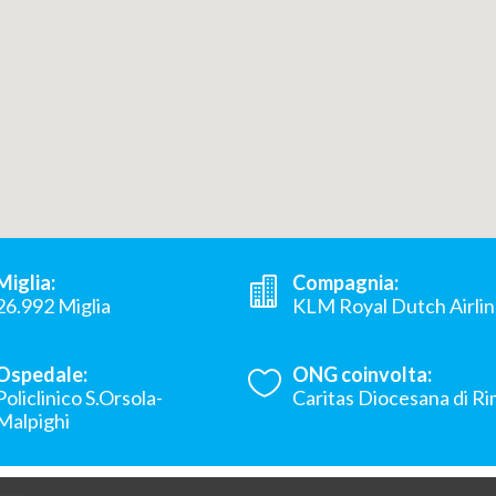
Miglia:
Compagnia:
26.992 Miglia
KLM Royal Dutch Airli
Ospedale:
ONG coinvolta:
Policlinico S.Orsola-
Caritas Diocesana di Ri
Malpighi