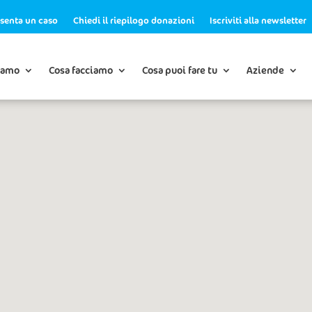
senta un caso
Chiedi il riepilogo donazioni
Iscriviti alla newsletter
iamo
Cosa facciamo
Cosa puoi fare tu
Aziende