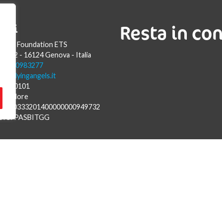
Resta in co
atti
Angels Foundation ETS
Luca 2 - 16124 Genova - Italia
9 010 0983277
fo@flyingangels.it
57820101
assadore
IT73L0333201400000000949732
BIC: PASBITGG
i Ambasciatori di Genova nel mondo.