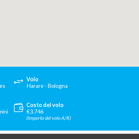
Volo
nes
Harare - Bologna
Costo del volo
mini
€3.746
(Importo del volo A/R)