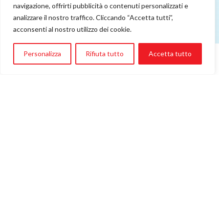
navigazione, offrirti pubblicità o contenuti personalizzati e
analizzare il nostro traffico. Cliccando “Accetta tutti”,
acconsenti al nostro utilizzo dei cookie.
La partenza
Personalizza
Rifiuta tutto
Accetta tutto
Rapheal e la mamma hanno volato verso l’India
per cercare una cura. Il 12 febbraio sono
atterrati a Bangalore e diretti all’ospedale
Narayana.