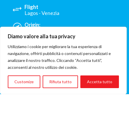
Flight
Lagos - Venezia
Origin:
Benin City Nigeria
Diamo valore alla tua privacy
Hospital:
Utilizziamo i cookie per migliorare la tua esperienza di
Azienda Ospedaliera Universitaria
navigazione, offrirti pubblicità o contenuti personalizzati e
Integrata Verona
analizzare il nostro traffico. Cliccando “Accetta tutti”,
Involved ONG:
acconsenti al nostro utilizzo dei cookie.
Il Castello dei sorrisi
Customize
Rifiuta tutto
Accetta tutto
Flight cost
€4.125
(A/R flight fare)