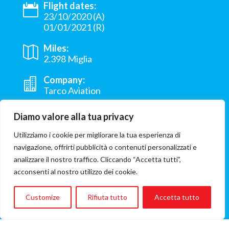
Flight dates:
23/10/2020 (A)
01/01/2021 (R)
Miles:
2.398 Miglia
Company:
Tarco Aviation
Flight
Diamo valore alla tua privacy
N'djamena - Khartoum
Utilizziamo i cookie per migliorare la tua esperienza di
Origin:
navigazione, offrirti pubblicità o contenuti personalizzati e
N'djamena Ciad
analizzare il nostro traffico. Cliccando “Accetta tutti”,
acconsenti al nostro utilizzo dei cookie.
Hospital:
Salam Centre
Customize
Rifiuta tutto
Accetta tutto
Involved ONG:
Emergency