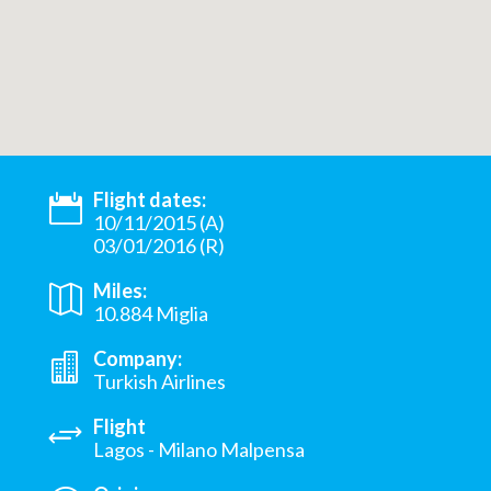
Flight dates:
10/11/2015 (A)
03/01/2016 (R)
Miles:
10.884 Miglia
Company:
Turkish Airlines
Flight
Lagos - Milano Malpensa