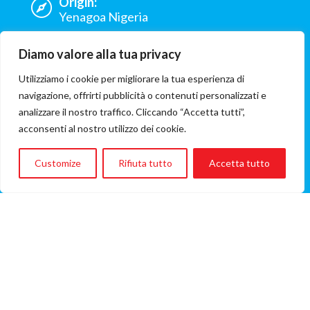
Origin:
Yenagoa Nigeria
Hospital:
Diamo valore alla tua privacy
Ospedale Pediatrico Istituto Giannina
Gaslini
Utilizziamo i cookie per migliorare la tua esperienza di
navigazione, offrirti pubblicità o contenuti personalizzati e
Involved ONG:
analizzare il nostro traffico. Cliccando “Accetta tutti”,
Associazione POBIC Onlus
acconsenti al nostro utilizzo dei cookie.
Flight cost
€1.069
Customize
Rifiuta tutto
Accetta tutto
(A/R flight fare)
A FLIGHT CAN SAVE A LIFE
that is, in synthesis, Flying Angels mission