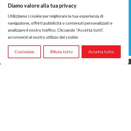
Shar Hospital
Diamo valore alla tua privacy
Involved ONG:
Utilizziamo i cookie per migliorare la tua esperienza di
Kurdistan Save the Children
navigazione, offrirti pubblicità o contenuti personalizzati e
analizzare il nostro traffico. Cliccando “Accetta tutti”,
Flight cost
acconsenti al nostro utilizzo dei cookie.
€6.036
(A/R flight fare)
Customize
Rifiuta tutto
Accetta tutto
A FLIGHT CAN SAVE A LIFE
that is, in synthesis, Flying Angels mission
Privacy Policy
|
Cookie Policy