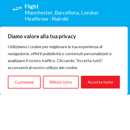
Flight
Manchester, Barcellona, London
Heathrow - Nairobi
Origin:
Diamo valore alla tua privacy
Kenya
Utilizziamo i cookie per migliorare la tua esperienza di
Hospital:
navigazione, offrirti pubblicità o contenuti personalizzati e
MP Shah Hospital
analizzare il nostro traffico. Cliccando “Accetta tutti”,
Involved ONG:
acconsenti al nostro utilizzo dei cookie.
Healing Little Hearts
Customize
Rifiuta tutto
Accetta tutto
Flight cost
€5.557
(A/R flight fare)