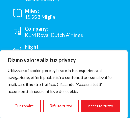
Miles:
15.228 Miglia
Company:
KLM Royal Dutch Airlines
Flight
Bari - Lagos
Diamo valore alla tua privacy
Origin:
Nigeria
Utilizziamo i cookie per migliorare la tua esperienza di
navigazione, offrirti pubblicità o contenuti personalizzati e
Hospital:
analizzare il nostro traffico. Cliccando “Accetta tutti”,
University of Nigeria Teaching Hospital
acconsenti al nostro utilizzo dei cookie.
Enugu
Customize
Rifiuta tutto
Accetta tutto
Involved ONG:
Associazione POBIC Onlus
Flight cost