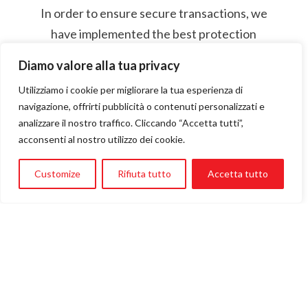
In order to ensure secure transactions, we
have implemented the best protection
standards for online payments on our
Diamo valore alla tua privacy
website.
Utilizziamo i cookie per migliorare la tua esperienza di
You can thus donate with the only desire to
navigazione, offrirti pubblicità o contenuti personalizzati e
concretely help a child to fly!
analizzare il nostro traffico. Cliccando “Accetta tutti”,
Donate NOW.
It will
acconsenti al nostro utilizzo dei cookie.
takes just few clicks.
Customize
Rifiuta tutto
Accetta tutto
