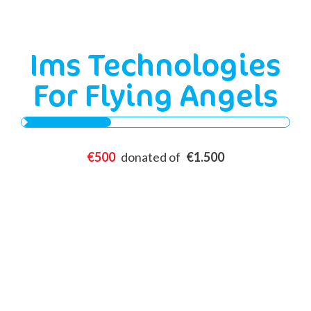
Ims Technologies
For Flying Angels
0%
€500
donated of
€1.500