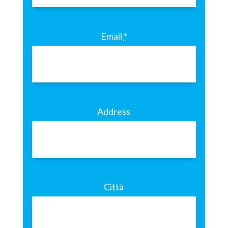
Email
*
Address
Città