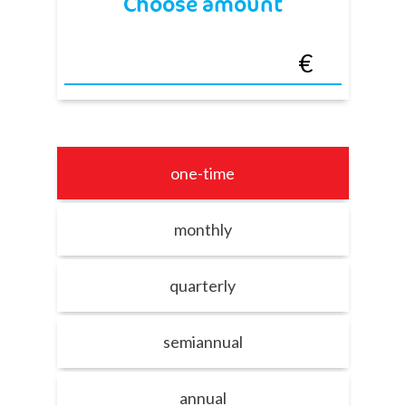
Choose amount
one-time
monthly
quarterly
semiannual
annual