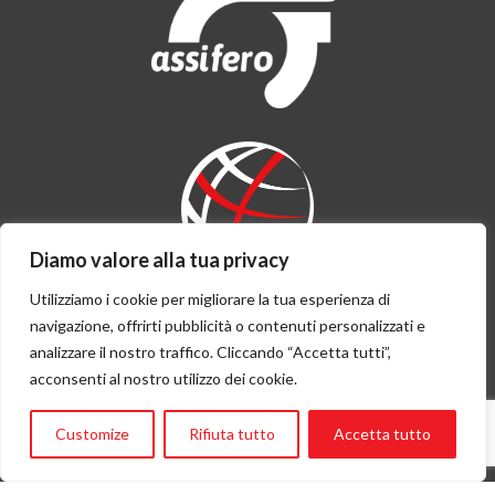
Diamo valore alla tua privacy
Utilizziamo i cookie per migliorare la tua esperienza di
navigazione, offrirti pubblicità o contenuti personalizzati e
Flying Angels è socia Assifero e parte della rete istituzionale di
analizzare il nostro traffico. Cliccando “Accetta tutti”,
Ambasciatori di Genova nel mondo.
acconsenti al nostro utilizzo dei cookie.
newsletter subscription
Customize
Rifiuta tutto
Accetta tutto