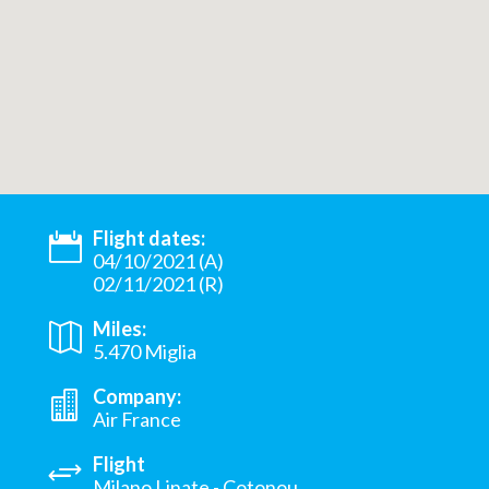
Flight dates:
04/10/2021 (A)
02/11/2021 (R)
Miles:
5.470 Miglia
Company:
Air France
Flight
Milano Linate - Cotonou