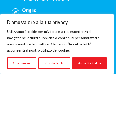
Origin:
Benin
Diamo valore alla tua privacy
Hospital:
Hopital Saint Jean De Dieu di Tanguieta
Utilizziamo i cookie per migliorare la tua esperienza di
navigazione, offrirti pubblicità o contenuti personalizzati e
Involved ONG:
analizzare il nostro traffico. Cliccando “Accetta tutti”,
Privato
acconsenti al nostro utilizzo dei cookie.
Flight cost
€853
Customize
Rifiuta tutto
Accetta tutto
(A/R flight fare)
A FLIGHT CAN SAVE A LIFE
that is, in synthesis, Flying Angels mission