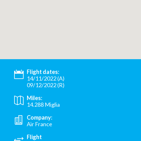
Flight dates:
14/11/2022 (A)
09/12/2022 (R)
Miles:
14.288 Miglia
Company:
Air France
Flight