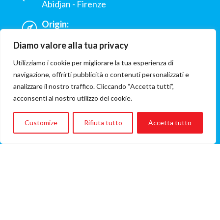
Abidjan - Firenze
Origin:
Yamoussoukro Costa d'Avorio
Diamo valore alla tua privacy
Hospital:
Utilizziamo i cookie per migliorare la tua esperienza di
Ospedale del Cuore
navigazione, offrirti pubblicità o contenuti personalizzati e
Involved ONG:
analizzare il nostro traffico. Cliccando “Accetta tutti”,
Ass. Una Voce per Padre Pio
acconsenti al nostro utilizzo dei cookie.
Flight cost
Customize
Rifiuta tutto
Accetta tutto
€3.197
(A/R flight fare)
A FLIGHT CAN SAVE A LIFE
that is, in synthesis, Flying Angels mission