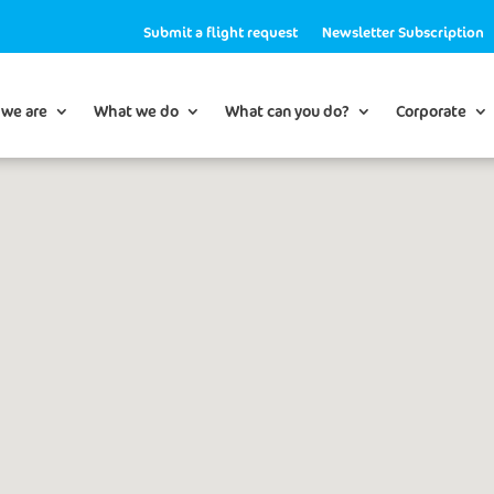
Submit a flight request
Newsletter Subscription
we are
What we do
What can you do?
Corporate