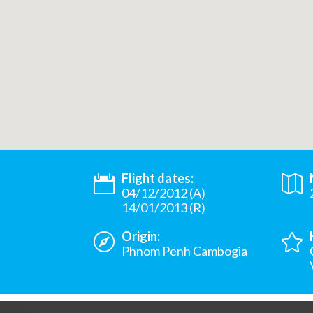
Flight dates:
04/12/2012 (A)
14/01/2013 (R)
Origin:
Phnom Penh Cambogia