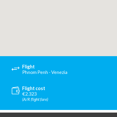
Flight
Phnom Penh - Venezia
Flight cost
€2.323
(A/R flight fare)