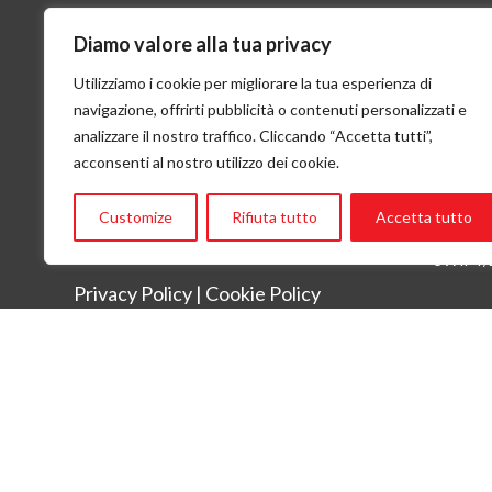
Diamo valore alla tua privacy
A FLIGHT CAN SAVE A
Cont
LIFE
Utilizziamo i cookie per migliorare la tua esperienza di
Flying 
navigazione, offrirti pubblicità o contenuti personalizzati e
Via San 
that is, in synthesis, Flying Angels
analizzare il nostro traffico. Cliccando “Accetta tutti”,
Ph:
+ 3
mission
acconsenti al nostro utilizzo dei cookie.
Email:
in
CF: 951
Banca P
Customize
Rifiuta tutto
Accetta tutto
IBAN: 
SWIFT/
Privacy Policy
|
Cookie Policy