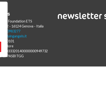
newsletter 
acts
Angels Foundation ETS
Luca 2 - 16124 Genova - Italia
9 010 0983277
fo@flyingangels.it
57820101
assadore
IT73L0333201400000000949732
BIC: PASBITGG