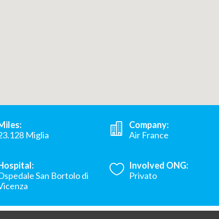
Miles:
Company:
23.128 Miglia
Air France
Hospital:
Involved ONG:
Ospedale San Bortolo di
Privato
Vicenza