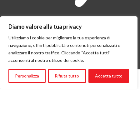
Diamo valore alla tua privacy
Utilizziamo i cookie per migliorare la tua esperienza di
navigazione, offrirti pubblicità o contenuti personalizzati e
analizzare il nostro traffico. Cliccando “Accetta tutti”,
acconsenti al nostro utilizzo dei cookie.
Flying Angels è socia Assifero e parte della rete istituzionale di
Personalizza
Rifiuta tutto
Accetta tutto
Ambasciatori di Genova nel mondo.
Resta in contatto